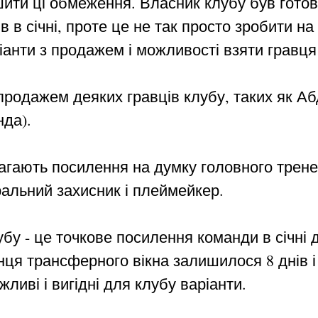
шити ці обмеження. Власник клубу був гото
 в січні, проте це не так просто зробити на
анти з продажем і можливості взяти гравця
продажем деяких гравців клубу, таких як Аб
да).
магають посилення на думку головного трене
ральний захисник і плеймейкер.
убу - це точкове посилення команди в січні
кінця трансферного вікна залишилося 8 днів
жливі і вигідні для клубу варіанти.