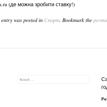
ia.ru (де можна зробити ставку!)
 entry was posted in
Спорт
. Bookmark the
perma
Search
Са
го
Ра