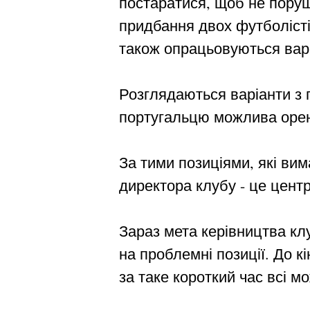
постаратися, щоб не пору
придбання двох футболістів
також опрацьовуються варі
Розглядаються варіанти з 
португальцю можлива орен
За тими позиціями, які ви
директора клубу - це цент
Зараз мета керівництва кл
на проблемні позиції. До 
за таке короткий час всі мо