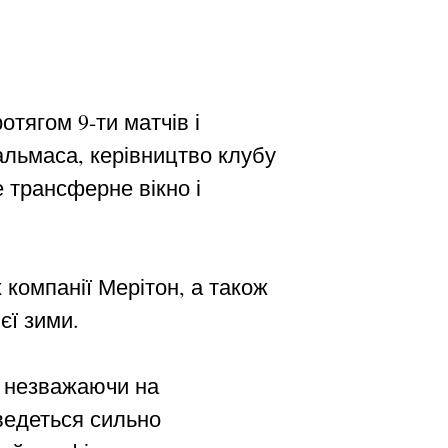
отягом 9-ти матчів і
альмаса, керівництво клубу
 трансферне вікно і
 компанії Мерітон, а також
єї зими.
, незважаючи на
оведеться сильно