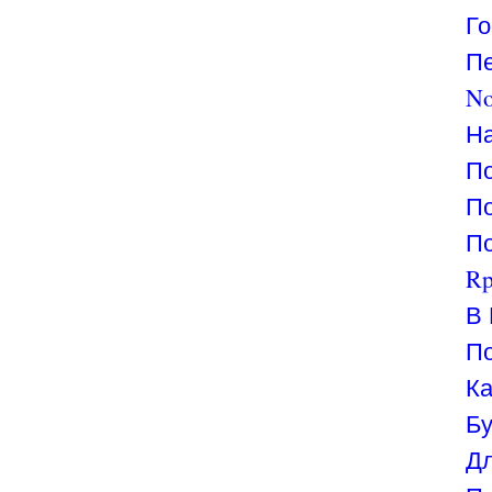
Го
Пе
No
На
По
По
По
Rp
В 
По
Ка
Бу
Дл