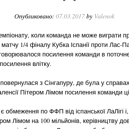
Опубликовано:
07.03.2017
by
Valenok
емпіонату, коли команда не може виграти пр
 матчу 1/4 фіналу Кубка Іспанії проти Лас-П
обговорювалося посилення команди в поточне
посилення влітку.
, повернулася з Сінгапуру, де була у справах
ленсії Пітером Лімом посилення команди ці
 є обмеження по ФФП від іспанської ЛаЛігі і
ером Лімом на 100 мільйонів, керівництву д