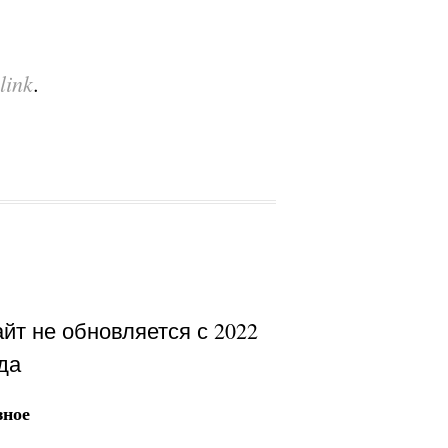
link
.
йт не обновляется с 2022
да
зное