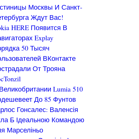
стиницы Москвы И Санкт-
тербурга Ждут Вас!
kia HERE Появится В
вигаторах Explay
рядка 50 Тысяч
льзователей ВКонтакте
страдали От Трояна
cTonzil
Великобритании Lumia 510
дешевеет До 85 Фунтов
рлос Гонсалес: Валенсія
ла Б Ідеальною Командою
я Марселіньо