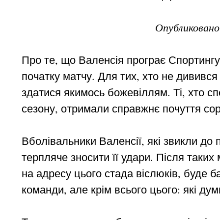
Опубликован
Про те, що Валенсія програє Спортингу
початку матчу. Для тих, хто не дививс
здатися якимось божевіллям. Ті, хто с
сезону, отримали справжнє почуття сор
Вболівальники Валенсії, які звикли до
терпляче зносити її удари. Після таких
на адресу цього стада віслюків, буде ба
команди, але крім всього цього: які дум