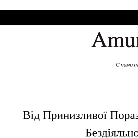
SKIP TO CONLANDSCAPET
MENU
Amu
С нами 
Від Принизливої Пораз
Бездіяльно