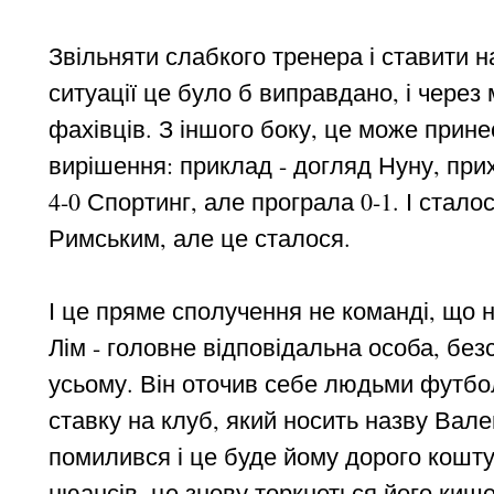
Звільняти слабкого тренера і ставити н
ситуації це було б виправдано, і чере
фахівців. З іншого боку, це може прин
вирішення: приклад - догляд Нуну, при
4-0 Спортинг, але програла 0-1. І стал
Римським, але це сталося.
І це пряме сполучення не команді, що н
Лім - головне відповідальна особа, без
усьому. Він оточив себе людьми футбо
ставку на клуб, який носить назву Вале
помилився і це буде йому дорого коштув
нюансів, це знову торкнеться його кише