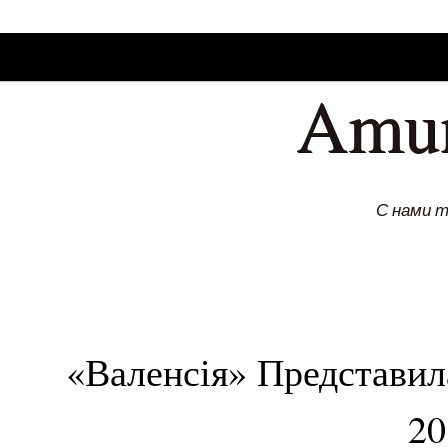
SKIP TO CONLANDSCAPET
MENU
Amu
С нами 
«Валенсія» Представи
20