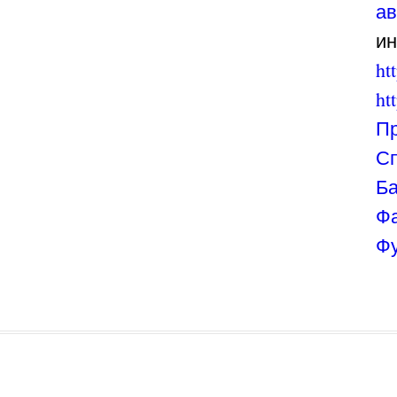
а
ин
ht
ht
Пр
Сп
Ба
Ф
Фу