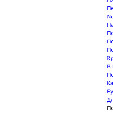
Пе
No
На
По
По
По
Rp
В 
По
Ка
Бу
Дл
По