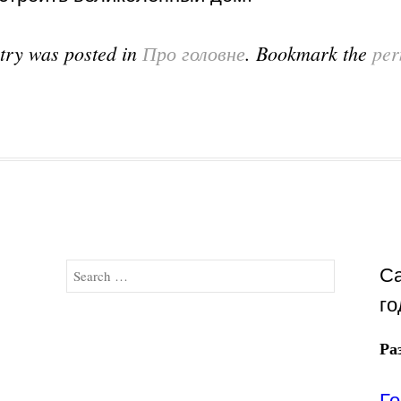
ntry was posted in
Про головне
. Bookmark the
per
Search
Са
го
Ра
Го