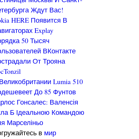
тербурга Ждут Вас!
kia HERE Появится В
вигаторах Explay
рядка 50 Тысяч
льзователей ВКонтакте
страдали От Трояна
cTonzil
Великобритании Lumia 510
дешевеет До 85 Фунтов
рлос Гонсалес: Валенсія
ла Б Ідеальною Командою
я Марселіньо
гружайтесь в
мир