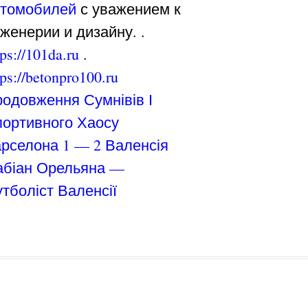
втомобилей
с уважением к
женерии и дизайну. .
tps://101da.ru
.
tps://betonpro100.ru
одовження Сумнівів І
ортивного Хаосу
рселона 1 — 2 Валенсія
абіан Орельяна —
тболіст Валенсії