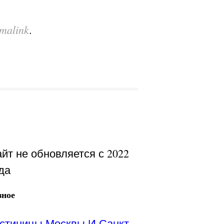
malink
.
йт не обновляется с 2022
да
зное
стиницы Москвы И Санкт-