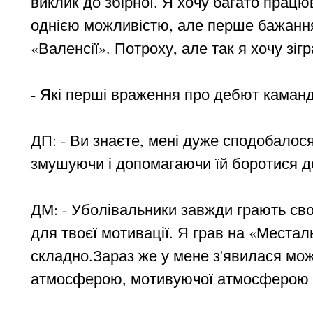
виклик до збірної. Я хочу багато прац
однією можливістю, але перше бажання
«Валенсії». Потроху, але так я хочу зігр
- Які перші враження про дебют каманди
ДП: - Ви знаєте, мені дуже сподобалося
змушуючи і допомагаючи їй боротися до 
ДМ: - Уболівальники завжди грають сво
для твоєї мотивації. Я грав на «Местал
складно.Зараз же у мене з'явилася мо
атмосферою, мотивуючої атмосферою н