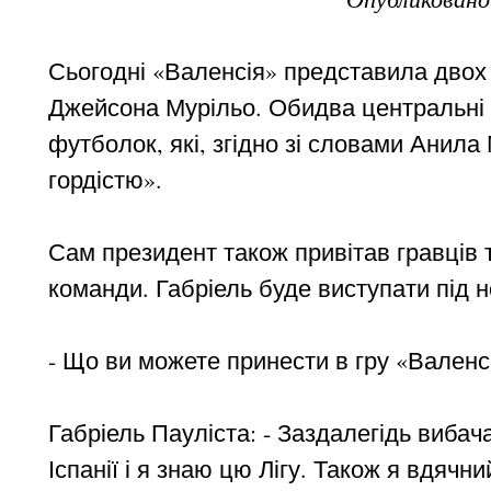
Сьогодні «Валенсія» представила двох 
Джейсона Мурільо. Обидва центральні з
футболок, які, згідно зі словами Анила
гордістю».
Сам президент також привітав гравців т
команди. Габріель буде виступати під но
- Що ви можете принести в гру «Валенсі
Габріель Пауліста: - Заздалегідь вибача
Іспанії і я знаю цю Лігу. Також я вдячни