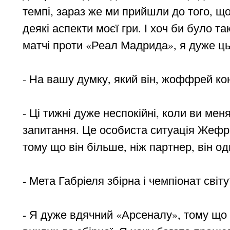
темпі, зараз же ми прийшли до того, 
деякі аспекти моєї гри. І хоч би було т
матчі проти «Реал Мадрида», я дуже ць
- На вашу думку, який він, жоффрей кон
- Ці тижні дуже неспокійні, коли ви мен
запитання. Це особиста ситуація Жефрі
тому що він більше, ніж партнер, він оди
- Мета Габріеля збірна і чемпіонат світу
- Я дуже вдячний «Арсеналу», тому що 