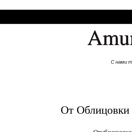
SKIP TO CONLANDSCAPET
MENU
Amu
С нами 
От Облицовки
Опубликован