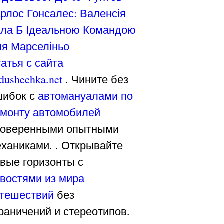
рлос Гонсалес: Валенсія
ла Б Ідеальною Командою
я Марселіньо
атья с сайта
dushechka.net
. Чините без
шибок с
автомануалами по
монту автомобилей
роверенными опытными
ханиками. . Открывайте
вые горизонты с
востями из мира
тешествий
без
раничений и стереотипов.