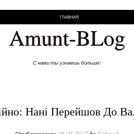
ГЛАВНАЯ
Amunt-BLog
С нами ты узнаешь больше!
ійно: Нані Перейшов До Вал
Опубликовано:
06.05.2017
by
Valenok