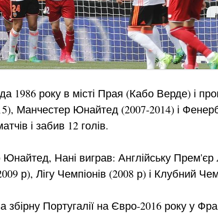
а 1986 року в місті Прая (Кабо Верде) і пров
-15), Манчестер Юнайтед (2007-2014) і Фенерб
атчів і забив 12 голів.
найтед, Нані виграв: Англійську Прем'єр Ліг
2009 р), Лігу Чемпіонів (2008 р) і Клубний Че
 збірну Португалії на Євро-2016 року у Франц