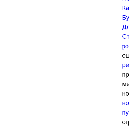
Ка
Бу
Дл
Ст
po
о
ре
п
ме
но
но
пу
ог