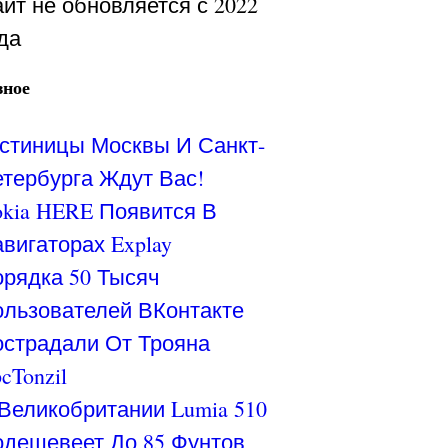
йт не обновляется с 2022
да
зное
стиницы Москвы И Санкт-
тербурга Ждут Вас!
kia HERE Появится В
вигаторах Explay
рядка 50 Тысяч
льзователей ВКонтакте
страдали От Трояна
cTonzil
Великобритании Lumia 510
дешевеет До 85 Фунтов