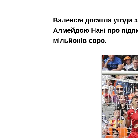
Валенсія досягла угоди з
Алмейдою Нані про підпи
мільйонів євро.