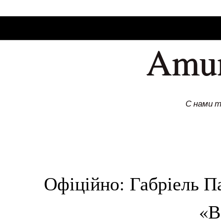
SKIP TO CONLANDSCAPET
MENU
Amu
С нами 
Офіційно: Габріель П
«В