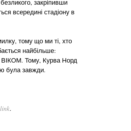
і безликого, закріпивши
ься всередині стадіону в
илку, тому що ми ті, хто
бається найбільше:
ВІКОМ. Тому, Курва Норд
ою була завжди.
link
.