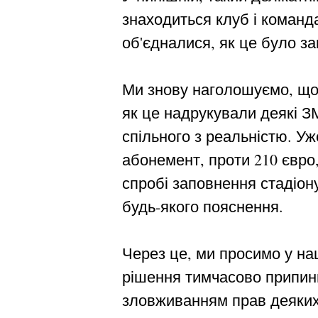
знаходиться клуб і команда
об'єдналися, як це було з
Ми знову наголошуємо, що 
як це надрукували деякі З
спільного з реальністю. У
абонемент, проти 210 євро,
спробі заповнення стадіон
будь-якого пояснення.
Через це, ми просимо у наш
рішення тимчасово припинит
зловживанням прав деяких к