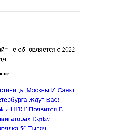
йт не обновляется с 2022
да
зное
стиницы Москвы И Санкт-
тербурга Ждут Вас!
kia HERE Появится В
вигаторах Explay
рядка 50 Тысяч