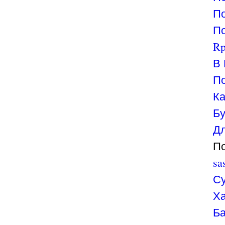
По
По
Rp
В 
По
Ка
Бу
Дл
По
sa
Су
Х
Ба