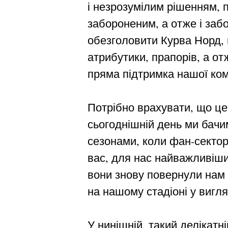
і незрозумілим рішенням, 
забороненим, а отже і заб
обезголовити Курва Норд, 
атрибутики, прапорів, а от
пряма підтримка нашої ко
Потрібно врахувати, що це
сьогоднішній день ми бачим
сезонами, коли фан-сектора
вас, для нас найважливіши
вони знову повернули нам 
на нашому стадіоні у вигля
У нинішній, такий делікатні