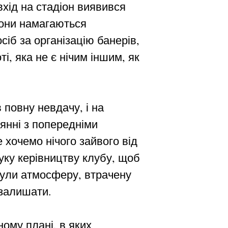
вхід на стадіон виявився
Вони намагаються
іб за організацію банерів,
і, яка не є нічим іншим, як
повну невдачу, і на
нянні з попередніми
 хочемо нічого зайвого від
уку керівництву клубу, щоб
нули атмосферу, втрачену
 залишати.
ному плані, в яких