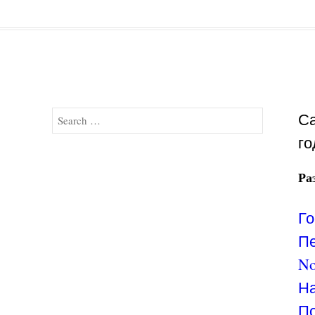
Search
Са
го
Ра
Го
Пе
No
На
По