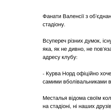
Фанати Валенсії з об'єднан
стадіону.
Всупереч різних думок, іс
яка, як не дивно, не пов'я
адресу клубу:
- Курва Норд офіційно хоч
самими вболівальниками в 
Месталья відома своїм коло
на стадіоні, ні наших друзі