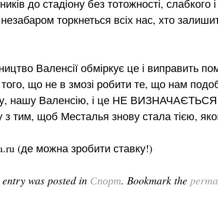
ників до стадіону без тотожності, слабкого 
 незабаром торкнеться всіх нас, хто залишит
ицтво Валенсії обміркує це і виправить пом
того, що не в змозі робити те, що нам подо
у, нашу Валенсію, і це НЕ ВИЗНАЧАЄТЬСЯ 
у з тим, щоб Месталья знову стала тією, як
ia.ru (де можна зробити ставку!)
 entry was posted in
Спорт
. Bookmark the
perma