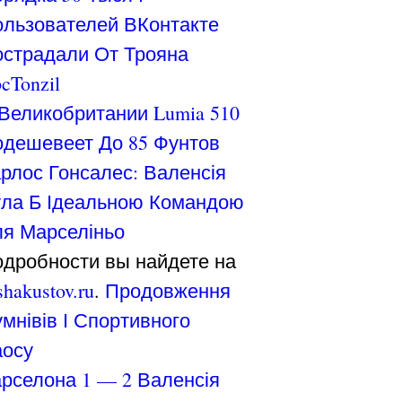
льзователей ВКонтакте
страдали От Трояна
cTonzil
Великобритании Lumia 510
дешевеет До 85 Фунтов
рлос Гонсалес: Валенсія
ла Б Ідеальною Командою
я Марселіньо
дробности вы найдете на
shakustov.ru
.
Продовження
мнівів І Спортивного
аосу
рселона 1 — 2 Валенсія