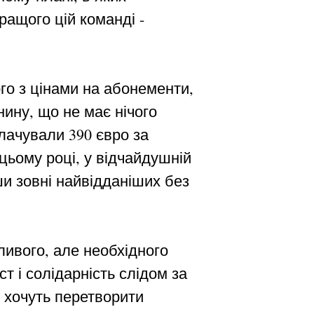
ращого цій команді -
го з цінами на абонементи,
ину, що не має нічого
лачували 390 євро за
цьому році, у відчайдушній
ши зовні найвідданіших без
ливого, але необхідного
т і солідарність слідом за
і хочуть перетворити