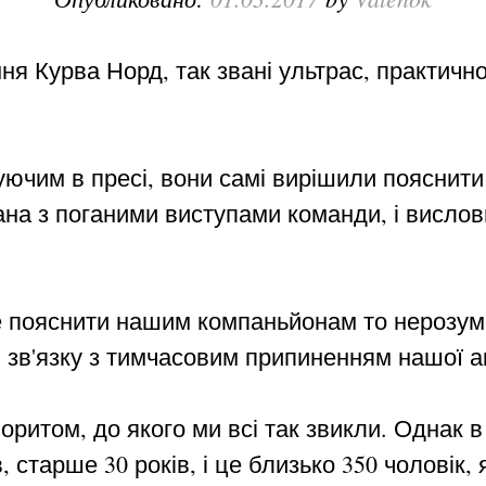
ня Курва Норд, так звані ультрас, практичн
нуючим в пресі, вони самі вирішили пояснити
зана з поганими виступами команди, і висло
е пояснити нашим компаньйонам то нерозумі
зв'язку з тимчасовим припиненням нашої ак
ритом, до якого ми всі так звикли. Однак в 
в, старше 30 років, і це близько 350 чоловік