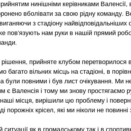
прийнятим нинішніми керівниками Валенсії, 
оронено вболівати за свою рідну команду. 
виганяючи з стадіону найвідповідальніших ос
же пов'язують нам руки в нашій прямий робот
манди.
 рішення, прийняте клубом перетворилося в 
о багато вільних місць на стадіоні, в порів
 були повними і був лист очікування. Ми не
м є Валенсія і тому ми знову простягаємо р
наші місця, вирішили цю проблему і повер
ді порожніх крісел, які ми ніколи не повинні
й ситуації як в громадському так і в спортив