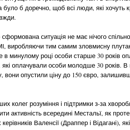
 було б доречно, щоб всі люди, які хочуть к
авжди.
сформована ситуація не має нічого спільно
МІ, виробляючи тим самим зловмисну плутан
же в минулому році особи старше 30 років оп
 які оплачували особи молодше 30 років. В 
у, вони опустили ціну до 150 євро, залишив
их колег розуміння і підтримки з-за хвороб
и активність всередині Местальї, як протес
ерівників Валенсії (Драппер і Відагані), як