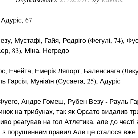
 Адуріс, 67
зу, Мустафі, Гайя, Родріго (Фегулі, 74), Фу
р, 83), Міна, Негредо
с, Ечейта, Емерік Ляпорт, Баленсиага (Леку
ль Гарсія, Муніаїн (Сусаета, 25), Адуріс
Фуего, Андре Гомеш, Рубен Везу - Рауль Га
инок на трибунах, так як Орсато видалив тр
иво реагував на гол Атлетика, але до честі а
и з порушенням правил.Але це сталося вже в