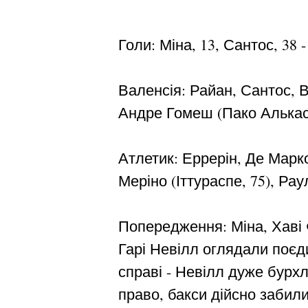
Голи: Міна, 13, Сантос, 38 -
Валенсія: Райан, Сантос, Ве
Андре Гомеш (Пако Алькасе
Атлетик: Еррерін, Де Марко
Меріно (Іттураспе, 75), Рау
Попередження: Міна, Хаві 
Гарі Невілл оглядали поєд
справі - Невілл дуже бурхл
право, бакси дійсно забил