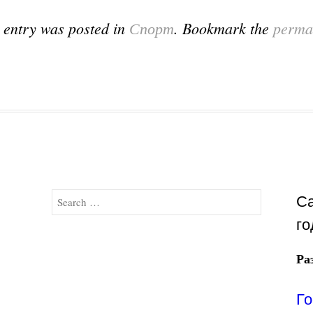
 entry was posted in
Спорт
. Bookmark the
perma
Search
Са
го
Ра
Го