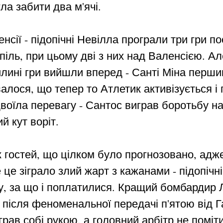
ла забити два м'ячі.
енсії - підопічні Невілла програли три гри п
спіль, при цьому дві з них над Валенсією. Ал
вилині гри вийшли вперед - Санті Міна перш
алося, що тепер то Атлетик активізується і
воїла перевагу - Сантос виграв боротьбу на
й кут воріт.
к гостей, що цілком було прогнозовано, адж
 це зіграло злий жарт з кажанами - підопічн
у, за що і поплатилися. Кращий бомбардир Л
після феноменальної передачі п'ятою від Га
грав собі рукою, а головний арбітр не помі