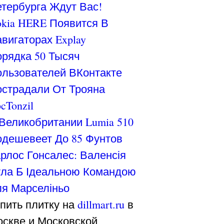
тербурга Ждут Вас!
kia HERE Появится В
вигаторах Explay
рядка 50 Тысяч
льзователей ВКонтакте
страдали От Трояна
cTonzil
Великобритании Lumia 510
дешевеет До 85 Фунтов
рлос Гонсалес: Валенсія
ла Б Ідеальною Командою
я Марселіньо
пить плитку на
dillmart.ru
в
скве и Московской