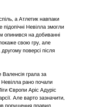
оспіль, а Атлетик навпаки
е підопічні Невілла змогли
им опинився на добиванні
 покаже свою гру, але
 другому поверсі після
е Валенсія грала за
і Невілла рано почали
іги Європи Аріс Адуріс
рсії. Але варто зазначити,
тив порушення правил.