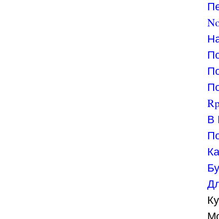
Пе
No
На
По
По
По
Rp
В 
По
Ка
Бу
Дл
Ку
Мо