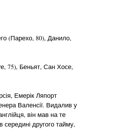
его (Парехо, 80), Данило,
е, 75), Беньят, Сан Хосе,
рсія, Емерік Ляпорт
енера Валенсії. Видалив у
нглійця, він мав на те
 середині другого тайму,