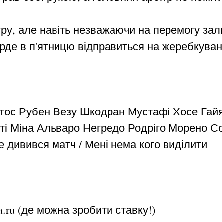
ру, але навіть незважаючи на перемогу за
рде в п'ятницю відправиться на жеребкуванн
ос Рубен Везу Шкодран Мустафі Хосе Гайя
і Міна Альваро Негредо Родріго Морено Со
 дивився матч / Мені нема кого виділити
ia.ru (де можна зробити ставку!)