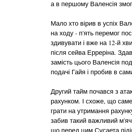
а в першому Валенсія змог
Мало хто вірив в успіх Вал
на ходу - п'ять перемог по
здивувати і вже на 12-й х
після сейва Ерреріна. Здав
замість цього Валенсія под
подачі Гайя і пробив в сами
Другий тайм почався з ата
рахунком. І схоже, що саме
грати на утримання рахунк
забив такий важливий м'яч 
що перед цим Сусаета піді