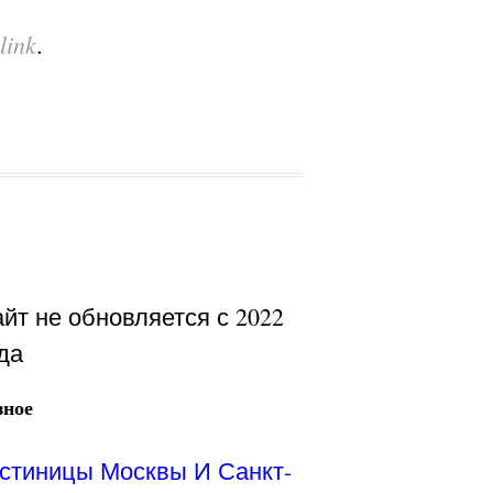
link
.
йт не обновляется с 2022
да
зное
стиницы Москвы И Санкт-