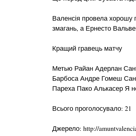
Валенсія провела хорошу г
змагань, а Ернесто Вальве
Кращий гравець матчу
Метью Райан Адерлан Сант
Барбоса Андре Гомеш Сант
Пареха Пако Алькасер Я не
Всього проголосувало: 21
Джерело: http://amuntvalenc