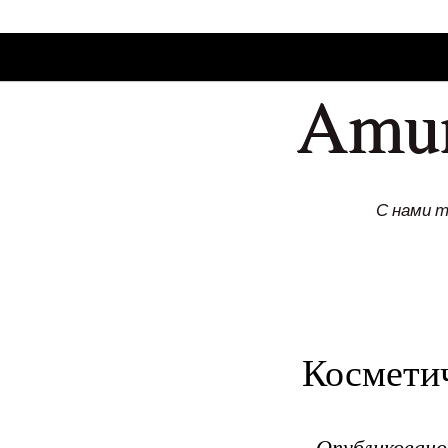
SKIP TO CONLANDSCAPET
MENU
Amu
С нами 
Космети
Опубликован