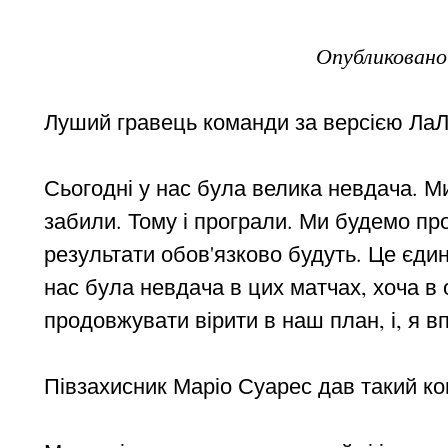
Опубликован
Луший гравець команди за версією ЛаЛі
Сьогодні у нас була велика невдача. М
забили. Тому і програли. Ми будемо п
результати обов'язково будуть. Це єди
нас була невдача в цих матчах, хоча в
продовжувати вірити в наш план, і, я 
Півзахисник Маріо Суарес дав такий ко