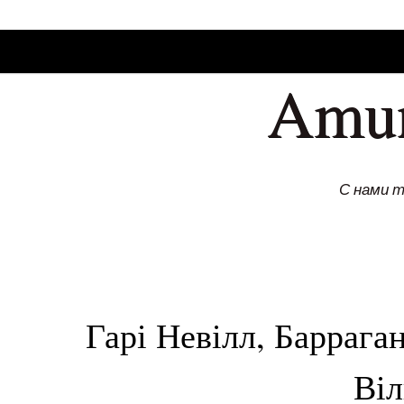
SKIP TO CONLANDSCAPET
MENU
Amu
С нами 
Гарі Невілл, Баррага
Віл