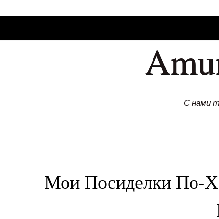
SKIP TO CONLANDSCAPET
MENU
Amu
С нами 
Мои Посиделки По-Х