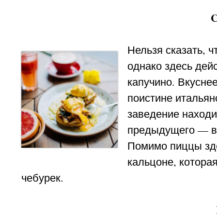
C
Нельзя сказать, ч
однако здесь дей
капучино. Вкусне
поистине италья
заведение находи
предыдущего — в 
Помимо пиццы зд
кальцоне, котора
чебурек.