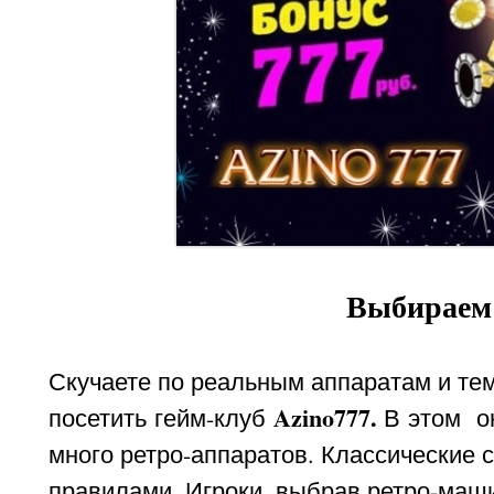
Выбираем 
Скучаете по реальным аппаратам и те
Azino777.
посетить гейм-клуб
В этом
о
много ретро-аппаратов. Классические
правилами. Игроки, выбрав ретро-маши