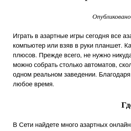
Опубликован
Играть в азартные игры сегодня все а
компьютер или взяв в руки планшет. Ка
плюсов. Прежде всего, не нужно никуд
можно собрать столько автоматов, ско
одном реальном заведении. Благодаря 
любое время.
Гд
В Сети найдете много азартных онлайн