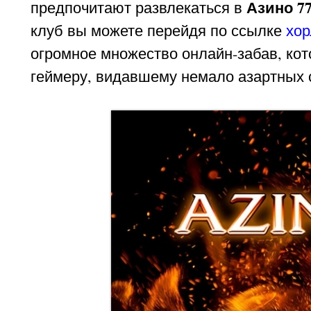
Азино 7
предпочитают развлекаться в
клуб вы можете перейдя по ссылке
хор
огромное множество онлайн-забав, ко
геймеру, видавшему немало азартных 